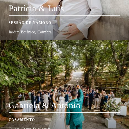
Patrícia & Luís
SESSÃO DE NAMORO
Jardim Botânico, Coimbra
Gabriela & António
CASAMENTO