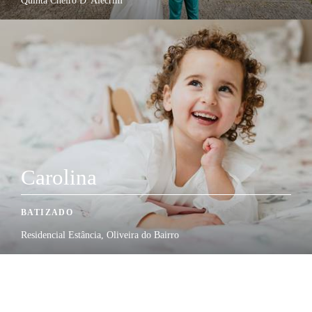
Quinta Cheiro D"Alecrim
Carolina
BATIZADO
Residencial Estância, Oliveira do Bairro