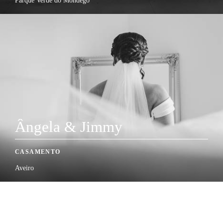
Parque Verde do Mondego
Ângela & Jimmy
CASAMENTO
Aveiro