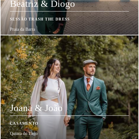
Beatriz & Diogo
SESSÃO TRASH THE DRESS
Praia da Barra
Joana & João
CASAMENTO
Quinta do Lago