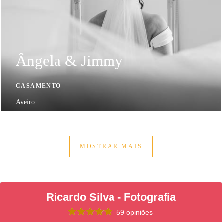
Ângela & Jimmy
CASAMENTO
Aveiro
MOSTRAR MAIS
Ricardo Silva - Fotografia
59 opiniões