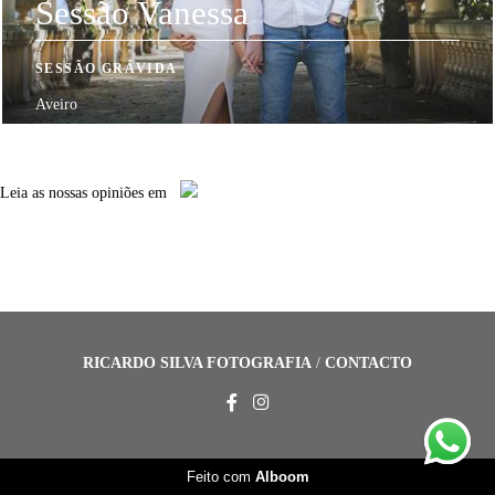
Sessão Vanessa
SESSÃO GRÁVIDA
Aveiro
Leia
as nossas opiniões
em
RICARDO SILVA FOTOGRAFIA
/
CONTACTO
Feito com
Alboom