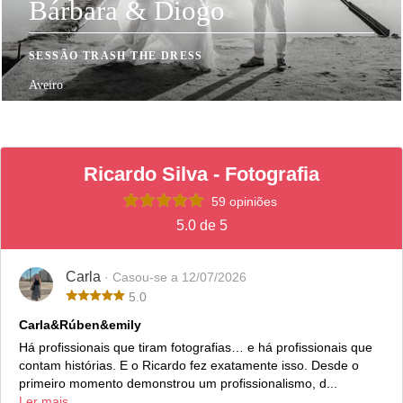
Bárbara & Diogo
SESSÃO TRASH THE DRESS
Aveiro
Ricardo Silva - Fotografia
59 opiniões
5.0 de 5
Carla
· Casou-se a 12/07/2026
5.0
Carla&Rúben&emily
Há profissionais que tiram fotografias… e há profissionais que
contam histórias. E o Ricardo fez exatamente isso. Desde o
primeiro momento demonstrou um profissionalismo, d...
Ler mais