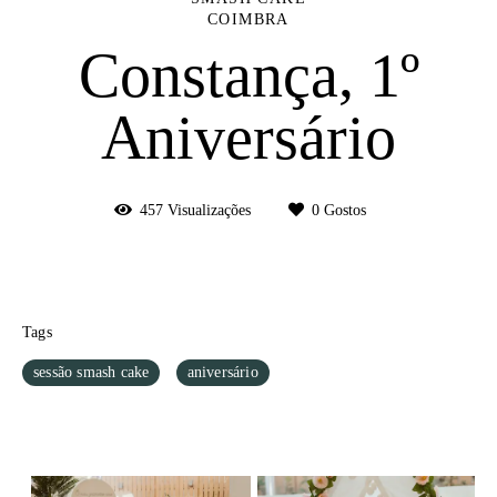
COIMBRA
Constança, 1º
Aniversário
457
Visualizações
0
Gostos
Tags
sessão smash cake
aniversário