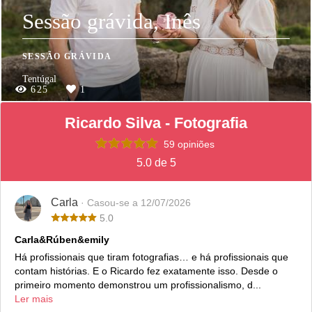
Sessão grávida, Inês
SESSÃO GRÁVIDA
Tentúgal
625
1
Ricardo Silva - Fotografia
59 opiniões
5.0 de 5
Carla
· Casou-se a 12/07/2026
5.0
Carla&Rúben&emily
Há profissionais que tiram fotografias… e há profissionais que
contam histórias. E o Ricardo fez exatamente isso. Desde o
primeiro momento demonstrou um profissionalismo, d...
Ler mais