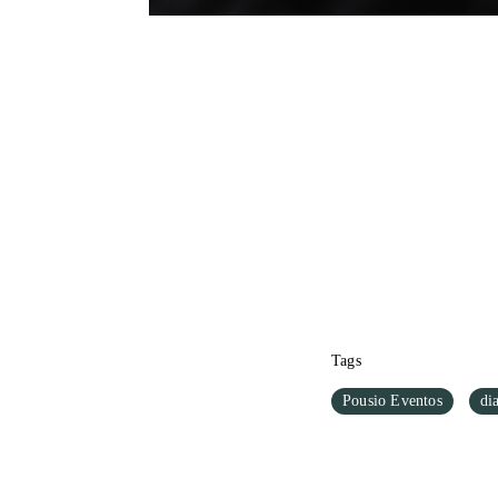
Tags
Pousio Eventos
di